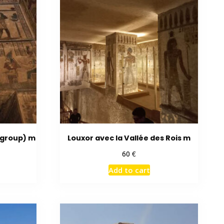
 group) m
Louxor avec la Vallée des Rois m
€
60
Add to cart