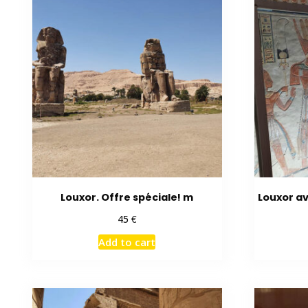
Louxor. Offre spéciale! m
Louxor av
€
45
Add to cart