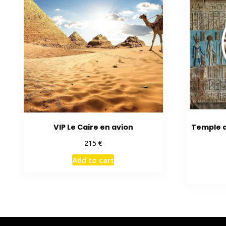
VIP Le Caire en avion
Temple d
€
215
Add to cart