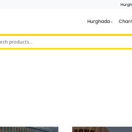
Hurg
Hurghada
Char