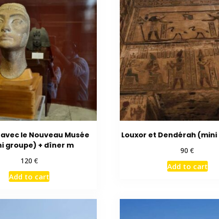
e avec le Nouveau Musée
Louxor et Dendérah (mini
ni groupe) + dîner m
€
90
€
120
Add to cart
Add to cart