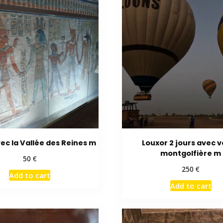
ec la Vallée des Reines m
Louxor 2 jours avec v
montgolfière m
€
50
€
250
Add to cart
Add to cart