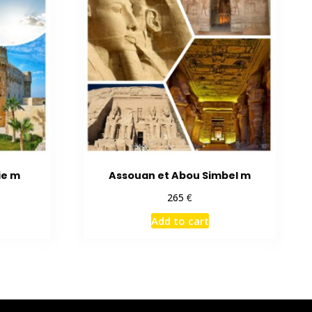
ie m
Assouan et Abou Simbel m
€
265
Add to cart