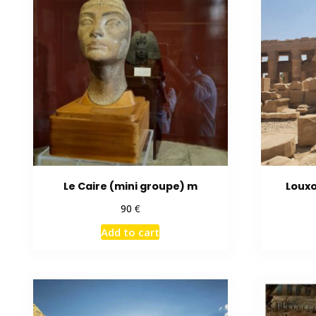
Le Caire (mini groupe) m
Louxo
€
90
Add to cart