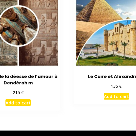
e la déesse de l’amour à
Le Caire et Alexandr
Dendérah m
€
135
€
215
Add to cart
Add to cart