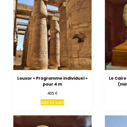
Louxor « Programme individuel »
Le Cair
pour 4 m
(mi
€
405
Add to cart