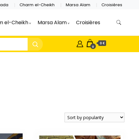
hada
Charm el-Cheikh
Marsa Alam
Croisières
m el-Cheikh
Marsa Alam
Croisières
0 €
0