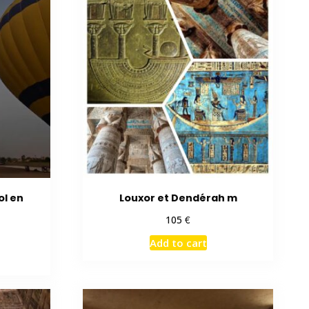
ol en
Louxor et Dendérah m
€
105
Add to cart